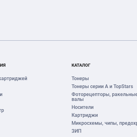
ИЯ
КАТАЛОГ
картриджей
Тонеры
Тонеры серии А и TopStars
и
Фоторецепторы, ракельные
валы
Носители
тр
Картриджи
Микросхемы, чипы, предох
ЗИП