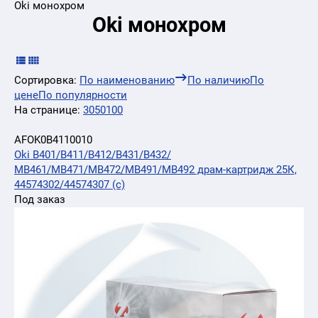
Oki монохром
Oki монохром
Сортировка:
По наименованию
По наличию
По
цене
По популярности
На странице:
30
50
100
AFOK0B4110010
Oki B401/B411/B412/B431/B432/
MB461/MB471/MB472/MB491/MB492 драм-картридж 25К,
44574302/44574307 (с)
Под заказ