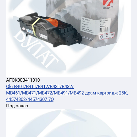
AFOK00B411010
Oki B401/B411/B412/B431/B432/
MB461/MB471/MB472/MB491/MB492 драм-картридж 25К,
44574302/44574307 7Q
Под заказ