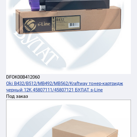
DFOK00B412060
Oki B432/B512/MB492/MB562/Kraftway тонер-картридж
черный 12K 45807111/45807121 БУЛАТ s-Line
Под заказ