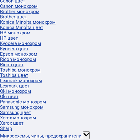
Canon цвет
Canon монохром
Brother монохром
Brother цвет
Konica Minolta монохром
Konica Minolta цвет
HP монохром
HP цвет
Kyocera монохром
Kyocera цвет
Epson монохром
Ricoh монохром
Ricoh цвет
Toshiba монохром
Toshiba цвет
Lexmark монохром
Lexmark цвет
Oki монохром
Oki цвет
Panasonic монохром
Samsung монохром
Samsung цвет
Xerox монохром
Xerox цвет
Sharp
Микросхемы, чипы, предохранители