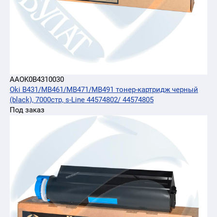
AAOK0B4310030
Oki B431/MB461/MB471/MB491 тонер-картридж черный
(black), 7000стр, s-Line 44574802/ 44574805
Под заказ