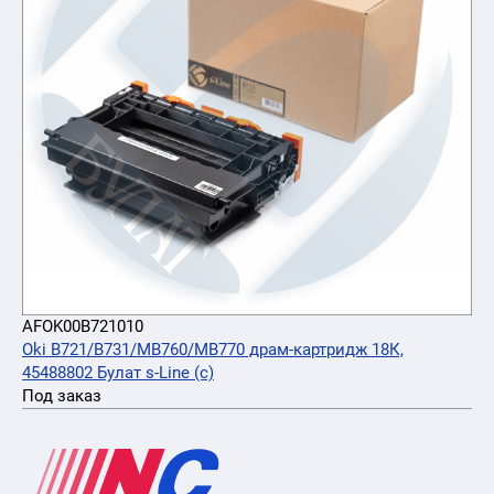
AFOK00B721010
Oki B721/B731/MB760/MB770 драм-картридж 18К,
45488802 Булат s-Line (с)
Под заказ