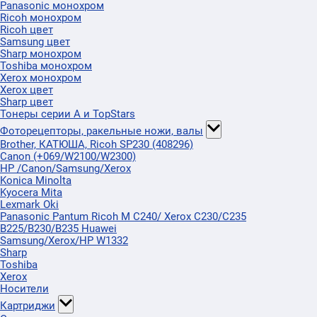
Panasonic монохром
Ricoh монохром
Ricoh цвет
Samsung цвет
Sharp монохром
Toshiba монохром
Xerox монохром
Xerox цвет
Sharp цвет
Тонеры серии А и TopStars
Фоторецепторы, ракельные ножи, валы
Brother, КАТЮША, Ricoh SP230 (408296)
Canon (+069/W2100/W2300)
HP /Canon/Samsung/Xerox
Konica Minolta
Kyocera Mita
Lexmark Oki
Panasonic Pantum Ricoh M C240/ Xerox C230/C235
B225/B230/B235 Huawei
Samsung/Xerox/HP W1332
Sharp
Toshiba
Xerox
Носители
Картриджи