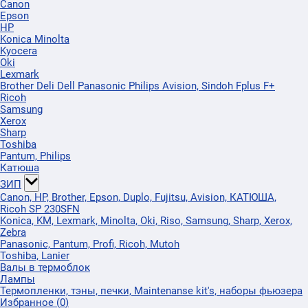
Canon
Epson
HP
Konica Minolta
Kyocera
Oki
Lexmark
Brother Deli Dell Panasonic Philips Avision, Sindoh Fplus F+
Ricoh
Samsung
Xerox
Sharp
Toshiba
Pantum, Philips
Катюша
ЗИП
Canon, HP, Brother, Epson, Duplo, Fujitsu, Avision, КАТЮША,
Ricoh SP 230SFN
Konica, KM, Lexmark, Minolta, Oki, Riso, Samsung, Sharp, Xerox,
Zebra
Panasonic, Pantum, Profi, Ricoh, Mutoh
Toshiba, Lanier
Валы в термоблок
Лампы
Термопленки, тэны, печки, Maintenanse kit's, наборы фьюзера
Избранное
(
0
)