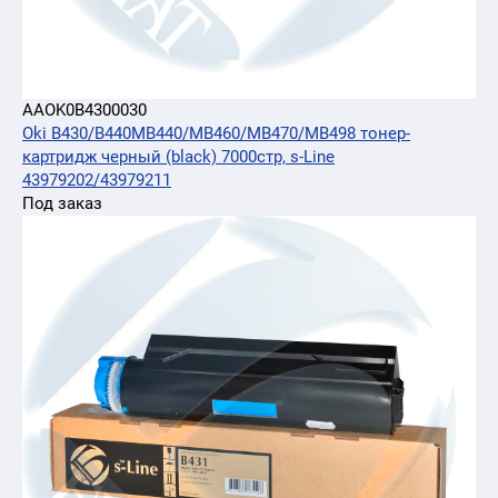
AAOK0B4300030
Oki B430/B440MB440/MB460/MB470/MB498 тонер-
картридж черный (black) 7000стр, s-Line
43979202/43979211
Под заказ