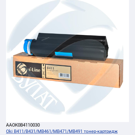
AAOK0B4110030
Oki B411/B431/MB461/MB471/MB491 тонер-картридж