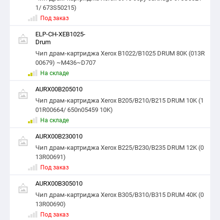
1/ 673S50215)
Под заказ
ELP-CH-XEB1025-
Drum
Чип драм-картриджа Xerox B1022/B1025 DRUM 80K (013R
00679) ~M436~D707
На складе
AURX00B205010
Чип драм-картриджа Xerox B205/B210/B215 DRUM 10K (1
01R00664/ 650n05459 10K)
На складе
AURX00B230010
Чип драм-картриджа Xerox B225/B230/B235 DRUM 12K (0
13R00691)
Под заказ
AURX00B305010
Чип драм-картриджа Xerox B305/B310/B315 DRUM 40K (0
13R00690)
Под заказ