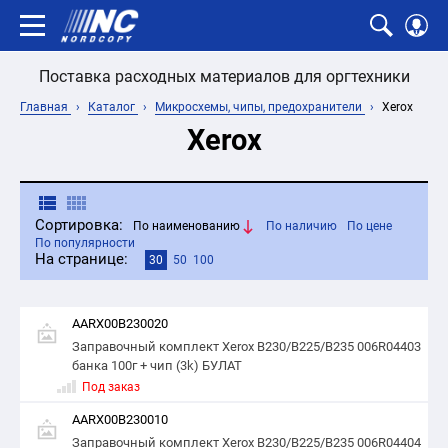
Поставка расходных материалов для оргтехники
Главная
Каталог
Микросхемы, чипы, предохранители
Xerox
Xerox
Сортировка:
По наименованию
По наличию
По цене
По популярности
На странице:
30
50
100
AARX00B230020
Заправочный комплект Xerox B230/B225/B235 006R04403
банка 100г + чип (3k) БУЛАТ
Под заказ
AARX00B230010
Заправочный комплект Xerox B230/B225/B235 006R04404