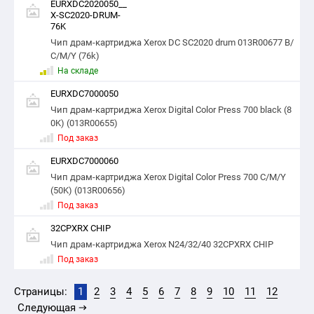
EURXDC2020050__
X-SC2020-DRUM-
76K
Чип драм-картриджа Xerox DC SC2020 drum 013R00677 B/
C/M/Y (76k)
На складе
EURXDC7000050
Чип драм-картриджа Xerox Digital Color Press 700 black (8
0K) (013R00655)
Под заказ
EURXDC7000060
Чип драм-картриджа Xerox Digital Color Press 700 C/M/Y
(50K) (013R00656)
Под заказ
32CPXRX CHIP
Чип драм-картриджа Xerox N24/32/40 32CPXRX CHIP
Под заказ
Страницы:
1
2
3
4
5
6
7
8
9
10
11
12
Следующая