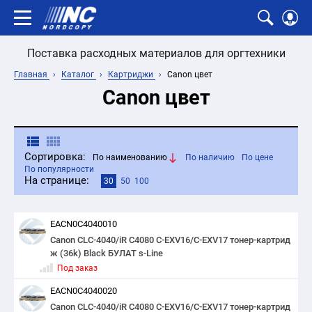
Поставка расходных материалов для оргтехники
Главная
Каталог
Картриджи
Canon цвет
Canon цвет
Сортировка:
По наименованию
По наличию
По цене
По популярности
На странице:
30
50
100
EACN0C4040010
Canon CLC-4040/iR C4080 C-EXV16/C-EXV17 тонер-картрид
ж (36k) Black БУЛАТ s-Line
Под заказ
EACN0C4040020
Canon CLC-4040/iR C4080 C-EXV16/C-EXV17 тонер-картрид