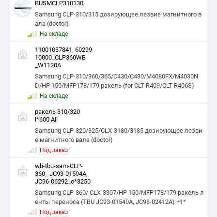
BUSMCLP310130
Samsung CLP-310/315 дозирующее лезвие магнитного в
ала (doctor)
На складе
11001037841_60299
10000_CLP360WB
_W1120A
Samsung CLP-310/360/365/C430/C480/M4080FX/M4030N
D/HP 150/MFP178/179 ракель (for CLT-R409/CLT-R406S)
На складе
ракель 310/320
i*600 Ali
Samsung CLP-320/325/CLX-3180/3185 дозирующее лезви
е магнитного вала (doctor)
Под заказ
wb-tbu-sam-CLP-
360_ JC93-01594A,
JC96-06292_o*3250
Samsung CLP-360/ CLX-3307/HP 150/MFP178/179 ракель л
енты переноса (TBU JC93-01540A, JC98-02412A) +1*
Под заказ