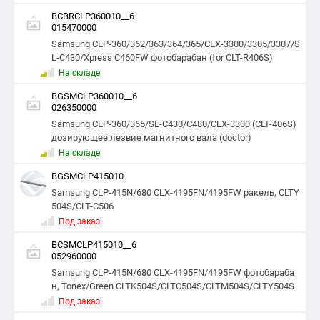
BCBRCLP360010__6
015470000
Samsung CLP-360/362/363/364/365/CLX-3300/3305/3307/S
L-C430/Xpress C460FW фотобарабан (for CLT-R406S)
На складе
BGSMCLP360010__6
026350000
Samsung CLP-360/365/SL-C430/C480/CLX-3300 (CLT-406S)
дозирующее лезвие магнитного вала (doctor)
На складе
BGSMCLP415010
Samsung CLP-415N/680 CLX-4195FN/4195FW ракель, CLTY
504S/CLT-C506
Под заказ
BCSMCLP415010__6
052960000
Samsung CLP-415N/680 CLX-4195FN/4195FW фотобараба
н, Tonex/Green CLTK504S/CLTC504S/CLTM504S/CLTY504S
Под заказ