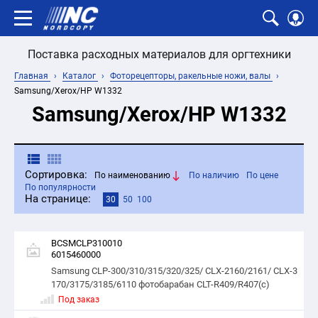
Поставка расходных материалов для оргтехники
Главная
Каталог
Фоторецепторы, ракельные ножи, валы
Samsung/Xerox/HP W1332
Samsung/Xerox/HP W1332
Сортировка:
По наименованию
По наличию
По цене
По популярности
На странице:
30
50
100
BCSMCLP310010
6015460000
Samsung CLP-300/310/315/320/325/ CLX-2160/2161/ CLX-3
170/3175/3185/6110 фотобарабан CLT-R409/R407(с)
Под заказ