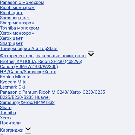
Panasonic монохром
Ricoh монохром
Ricoh цвет
Samsung цвет
Sharp монохром
Toshiba монохром
Xerox монохром
Xerox цвет
Sharp цвет
Тонеры серии А и TopStars
Фоторецепторы, ракельные ножи, валы
Brother, КАТЮША, Ricoh SP230 (408296)
Canon (+069/W2100/W2300)
HP /Canon/Samsung/Xerox
Konica Minolta
Kyocera Mita
Lexmark Oki
Panasonic Pantum Ricoh M C240/ Xerox C230/C235
B225/B230/B235 Huawei
Samsung/Xerox/HP W1332
Sharp
Toshiba
Xerox
Носители
Картриджи