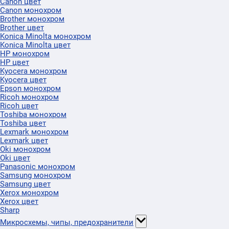
Canon цвет
Canon монохром
Brother монохром
Brother цвет
Konica Minolta монохром
Konica Minolta цвет
HP монохром
HP цвет
Kyocera монохром
Kyocera цвет
Epson монохром
Ricoh монохром
Ricoh цвет
Toshiba монохром
Toshiba цвет
Lexmark монохром
Lexmark цвет
Oki монохром
Oki цвет
Panasonic монохром
Samsung монохром
Samsung цвет
Xerox монохром
Xerox цвет
Sharp
Микросхемы, чипы, предохранители