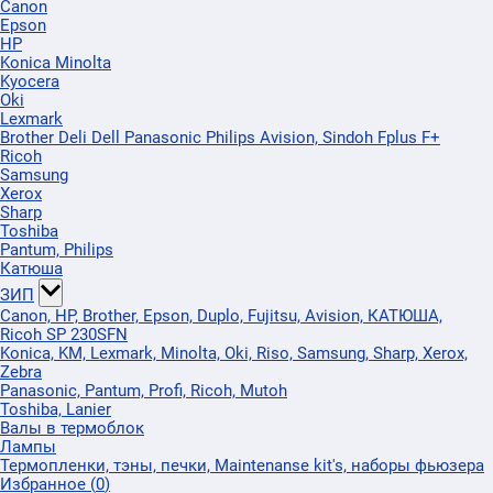
Canon
Epson
HP
Konica Minolta
Kyocera
Oki
Lexmark
Brother Deli Dell Panasonic Philips Avision, Sindoh Fplus F+
Ricoh
Samsung
Xerox
Sharp
Toshiba
Pantum, Philips
Катюша
ЗИП
Canon, HP, Brother, Epson, Duplo, Fujitsu, Avision, КАТЮША,
Ricoh SP 230SFN
Konica, KM, Lexmark, Minolta, Oki, Riso, Samsung, Sharp, Xerox,
Zebra
Panasonic, Pantum, Profi, Ricoh, Mutoh
Toshiba, Lanier
Валы в термоблок
Лампы
Термопленки, тэны, печки, Maintenanse kit's, наборы фьюзера
Избранное
(
0
)