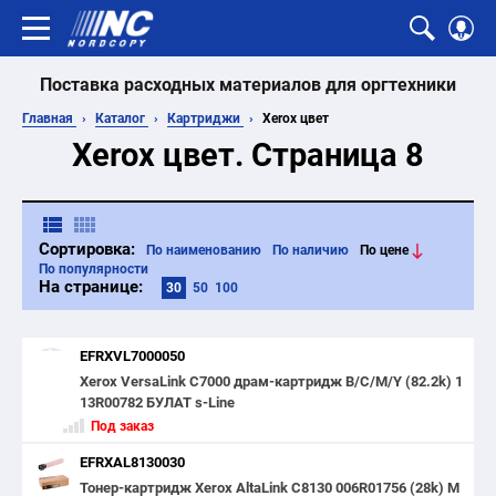
Поставка расходных материалов для оргтехники
Главная
Каталог
Картриджи
Xerox цвет
Xerox цвет. Страница 8
Сортировка:
По наименованию
По наличию
По цене
По популярности
На странице:
30
50
100
EFRXVL7000050
Xerox VersaLink C7000 драм-картридж B/C/M/Y (82.2k) 1
13R00782 БУЛАТ s-Line
Под заказ
EFRXAL8130030
Тонер-картридж Xerox AltaLink C8130 006R01756 (28k) M