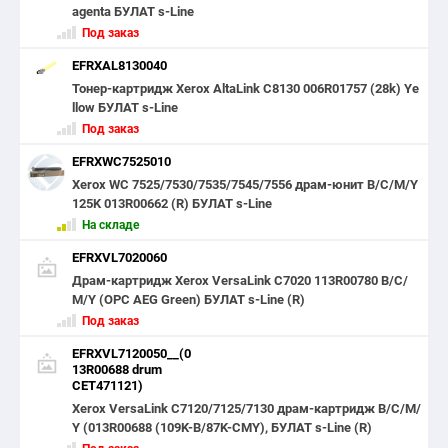
agenta БУЛАТ s-Line
Под заказ
EFRXAL8130040
Тонер-картридж Xerox AltaLink C8130 006R01757 (28k) Ye
llow БУЛАТ s-Line
Под заказ
EFRXWC7525010
Xerox WC 7525/7530/7535/7545/7556 драм-юнит B/C/M/Y
125K 013R00662 (R) БУЛАТ s-Line
На складе
EFRXVL7020060
Драм-картридж Xerox VersaLink C7020 113R00780 B/C/
M/Y (OPC AEG Green) БУЛАТ s-Line (R)
Под заказ
EFRXVL7120050__(0
13R00688 drum
CET471121)
Xerox VersaLink C7120/7125/7130 драм-картридж B/C/M/
Y (013R00688 (109K-B/87K-CMY), БУЛАТ s-Line (R)