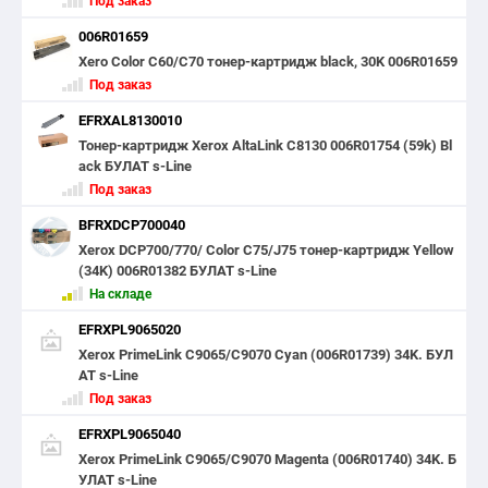
Под заказ
006R01659
Xero Color С60/C70 тонер-картридж black, 30K 006R01659
Под заказ
EFRXAL8130010
Тонер-картридж Xerox AltaLink C8130 006R01754 (59k) Bl
ack БУЛАТ s-Line
Под заказ
BFRXDCP700040
Xerox DCP700/770/ Color C75/J75 тонер-картридж Yellow
(34K) 006R01382 БУЛАТ s-Line
На складе
EFRXPL9065020
Xerox PrimeLink C9065/C9070 Cyan (006R01739) 34K. БУЛ
АТ s-Line
Под заказ
EFRXPL9065040
Xerox PrimeLink C9065/C9070 Magenta (006R01740) 34K. Б
УЛАТ s-Line