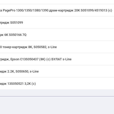
ta PagePro 1300/1350/1380/1390 драм-картридж 20K S051099/4519313 (с)
ртридж S051099
дж 6K S050166 7Q
тонер-картридж 8K, S050582, s-Line
ридж, Epson C13S050437 (8К) (c) БУЛАТ s-Line
дж 2.2K, S050650, s-Line
идж 13S050521 3,2K (с)