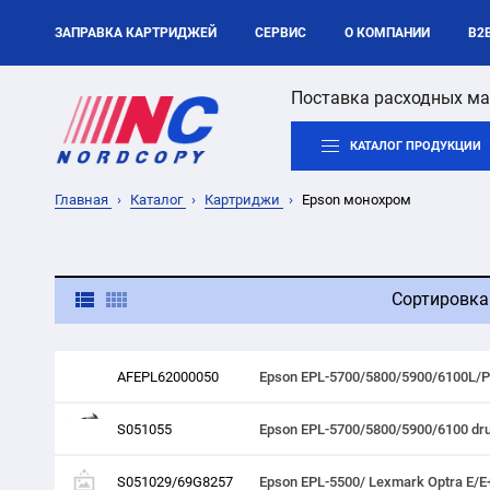
ЗАПРАВКА КАРТРИДЖЕЙ
СЕРВИС
О КОМПАНИИ
B2
Поставка расходных ма
КАТАЛОГ ПРОДУКЦИИ
Главная
Каталог
Картриджи
Epson монохром
Сортировка
AFEPL62000050
Epson EPL-5700/5800/5900/6100L/
S051055
Epson EPL-5700/5800/5900/6100 d
S051029/69G8257
Epson EPL-5500/ Lexmark Optra E