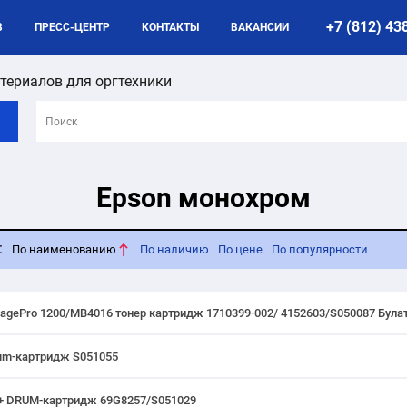
+7 (812) 43
B
ПРЕСС-ЦЕНТР
КОНТАКТЫ
ВАКАНСИИ
териалов для оргтехники
Epson монохром
:
По наименованию
По наличию
По цене
По популярности
PagePro 1200/MB4016 тонер картридж 1710399-002/ 4152603/S050087 Була
rum-картридж S051055
/E+ DRUM-картридж 69G8257/S051029