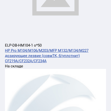
ELP-DB-HM104-1 o*50
HP Pro M104/M106/M203/MFP M132/M134/M227
дозирующее лезвие (совмТК, б/уплотнит)
CF219A/CF232A/CF234A
На складе