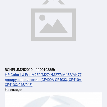
BGHPLJM252010__110010385h
HP Color LJ Pro M252/M274/M277/M452/M477
дозирующее лезвие (CF400A-CF403X, CF410A-
CF413X/045/046)
На складе