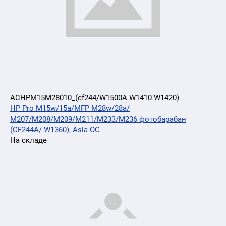
ACHPM15M28010_(cf244/W1500A W1410 W1420)
HP Pro M15w/15a/MFP M28w/28a/
M207/M208/M209/M211/M233/M236 фотобарабан
(CF244A/ W1360), Asia OC
На складе