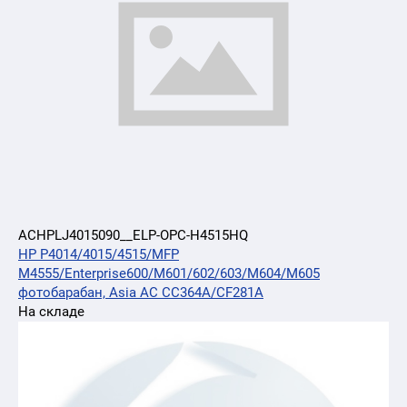
ACHPLJ4015090__ELP-OPC-H4515HQ
HP P4014/4015/4515/MFP
M4555/Enterprise600/M601/602/603/M604/M605
фотобарабан, Asia AC CC364A/CF281A
На складе