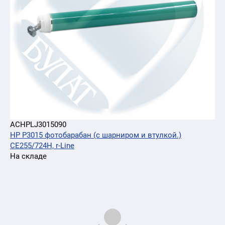
ACHPLJ3015090
HP P3015 фотобарабан (с шарниром и втулкой.)
CE255/724H, r-Line
На складе