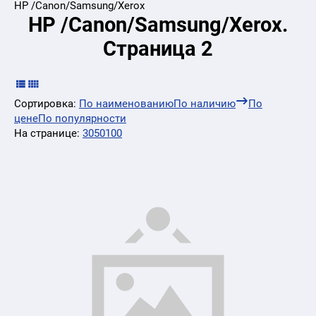
HP /Canon/Samsung/Xerox
HP /Canon/Samsung/Xerox.
Страница 2
Сортировка:
По наименованию
По наличию
По
цене
По популярности
На странице:
30
50
100