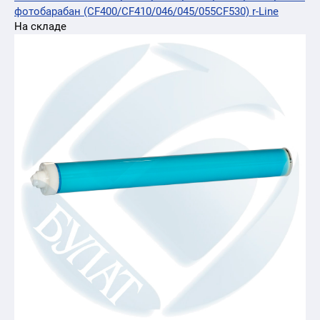
фотобарабан (CF400/CF410/046/045/055CF530) r-Line
На складе