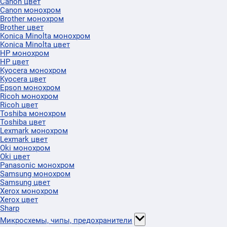
Canon цвет
Canon монохром
Brother монохром
Brother цвет
Konica Minolta монохром
Konica Minolta цвет
HP монохром
HP цвет
Kyocera монохром
Kyocera цвет
Epson монохром
Ricoh монохром
Ricoh цвет
Toshiba монохром
Toshiba цвет
Lexmark монохром
Lexmark цвет
Oki монохром
Oki цвет
Panasonic монохром
Samsung монохром
Samsung цвет
Xerox монохром
Xerox цвет
Sharp
Микросхемы, чипы, предохранители