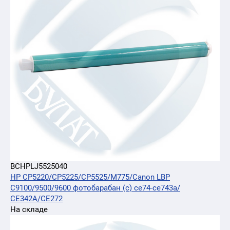
BCHPLJ5525040
HP CP5220/CP5225/CP5525/M775/Canon LBP
C9100/9500/9600 фотобарабан (c) ce74-ce743a/
CE342A/CE272
На складе