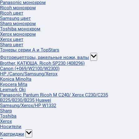
Panasonic монохром
Ricoh монохром
Ricoh цвет
Samsung цвет
Sharp монохром
Toshiba монохром
Xerox монохром
Xerox цвет
Sharp цвет
Тонеры серии А и TopStars
Фоторецепторы, ракельные ножи, валы
Brother, КАТЮША, Ricoh SP230 (408296)
Canon (+069/W2100/W2300)
HP /Canon/Samsung/Xerox
Konica Minolta
Kyocera Mita
Lexmark Oki
Panasonic Pantum Ricoh M C240/ Xerox C230/C235
B225/B230/B235 Huawei
Samsung/Xerox/HP W1332
Sharp
Toshiba
Xerox
Носители
Картриджи