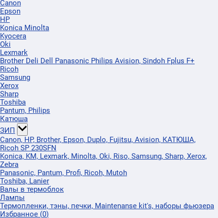
Canon
Epson
HP
Konica Minolta
Kyocera
Oki
Lexmark
Brother Deli Dell Panasonic Philips Avision, Sindoh Fplus F+
Ricoh
Samsung
Xerox
Sharp
Toshiba
Pantum, Philips
Катюша
ЗИП
Canon, HP, Brother, Epson, Duplo, Fujitsu, Avision, КАТЮША,
Ricoh SP 230SFN
Konica, KM, Lexmark, Minolta, Oki, Riso, Samsung, Sharp, Xerox,
Zebra
Panasonic, Pantum, Profi, Ricoh, Mutoh
Toshiba, Lanier
Валы в термоблок
Лампы
Термопленки, тэны, печки, Maintenanse kit's, наборы фьюзера
Избранное
(
0
)