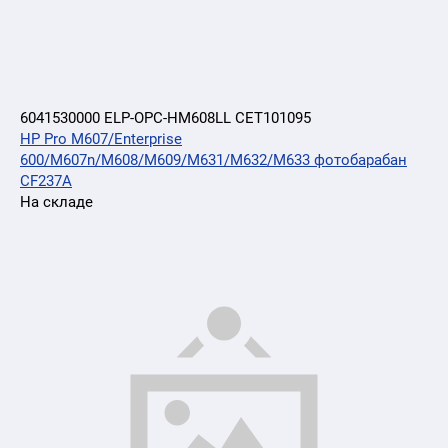
6041530000 ELP-OPC-HM608LL CET101095
HP Pro M607/Enterprise
600/M607n/M608/M609/M631/M632/M633 фотобарабан
CF237A
На складе