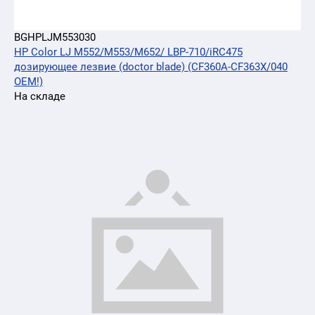
BGHPLJM553030
HP Color LJ M552/M553/M652/ LBP-710/iRC475
дозирующее лезвие (doctor blade) (CF360A-CF363X/040
OEM!)
На складе