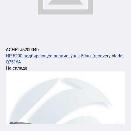
AGHPLJ5200040
HP 5200 подбирающее лезвие, упак 50шт (recovery blade)
Q7516A
На складе